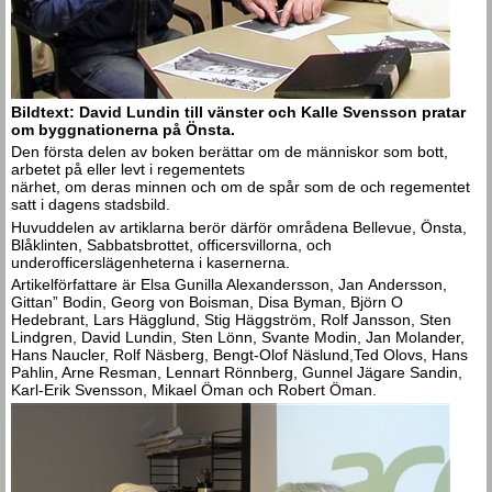
Bildtext: David Lundin till vänster och Kalle Svensson pratar
om byggnationerna på Önsta.
Den första delen av boken berättar om de människor som bott,
arbetet på eller levt i regementets
närhet, om deras minnen och om de spår som de och regementet
satt i dagens stadsbild.
Huvuddelen av artiklarna berör därför områdena Bellevue, Önsta,
Blåklinten, Sabbatsbrottet, officersvillorna, och
underofficerslägenheterna i kasernerna.
Artikelförfattare är Elsa Gunilla Alexandersson, Jan Andersson,
Gittan” Bodin, Georg von Boisman, Disa Byman, Björn O
Hedebrant, Lars Hägglund, Stig Häggström, Rolf Jansson, Sten
Lindgren, David Lundin, Sten Lönn, Svante Modin, Jan Molander,
Hans Naucler, Rolf Näsberg, Bengt-Olof Näslund,Ted Olovs, Hans
Pahlin, Arne Resman, Lennart Rönnberg, Gunnel Jägare Sandin,
Karl-Erik Svensson, Mikael Öman och Robert Öman.