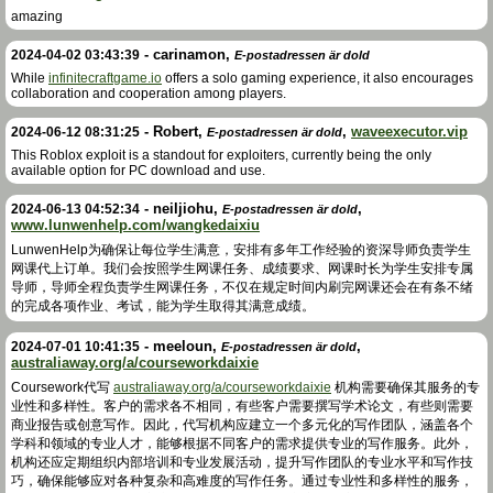
amazing
-
carinamon
,
2024-04-02 03:43:39
E-postadressen är dold
While
infinitecraftgame.io
offers a solo gaming experience, it also encourages
collaboration and cooperation among players.
-
Robert
,
,
waveexecutor.vip
2024-06-12 08:31:25
E-postadressen är dold
This Roblox exploit is a standout for exploiters, currently being the only
available option for PC download and use.
-
neiljiohu
,
,
2024-06-13 04:52:34
E-postadressen är dold
www.lunwenhelp.com/wangkedaixiu
LunwenHelp为确保让每位学生满意，安排有多年工作经验的资深导师负责学生
网课代上订单。我们会按照学生网课任务、成绩要求、网课时长为学生安排专属
导师，导师全程负责学生网课任务，不仅在规定时间内刷完网课还会在有条不绪
的完成各项作业、考试，能为学生取得其满意成绩。
-
meeloun
,
,
2024-07-01 10:41:35
E-postadressen är dold
australiaway.org/a/courseworkdaixie
Coursework代写
australiaway.org/a/courseworkdaixie
机构需要确保其服务的专
业性和多样性。客户的需求各不相同，有些客户需要撰写学术论文，有些则需要
商业报告或创意写作。因此，代写机构应建立一个多元化的写作团队，涵盖各个
学科和领域的专业人才，能够根据不同客户的需求提供专业的写作服务。此外，
机构还应定期组织内部培训和专业发展活动，提升写作团队的专业水平和写作技
巧，确保能够应对各种复杂和高难度的写作任务。通过专业性和多样性的服务，