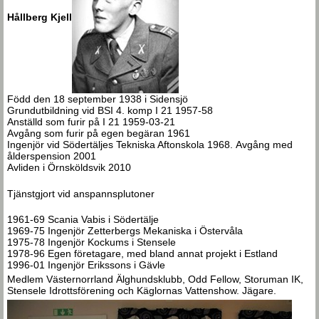
Hållberg Kjell
Född den 18 september 1938 i Sidensjö
Grundutbildning vid BSI 4. komp I 21 1957-58
Anställd som furir på I 21 1959-03-21
Avgång som furir på egen begäran 1961
Ingenjör vid Södertäljes Tekniska Aftonskola 1968. Avgång med
ålderspension 2001
Avliden i Örnsköldsvik 2010
Tjänstgjort vid anspannsplutoner
1961-69 Scania Vabis i Södertälje
1969-75 Ingenjör Zetterbergs Mekaniska i Östervåla
1975-78 Ingenjör Kockums i Stensele
1978-96 Egen företagare, med bland annat projekt i Estland
1996-01 Ingenjör Erikssons i Gävle
Medlem Västernorrland Älghundsklubb, Odd Fellow, Storuman IK,
Stensele Idrottsförening och Käglornas Vattenshow. Jägare.