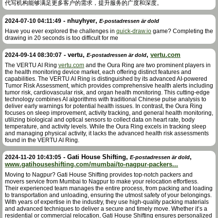
代写机构能够满足更多客户的需求，提升服务的广度和深度。
-
nhuyhyer
,
2024-07-10 04:11:49
E-postadressen är dold
Have you ever explored the challenges in
quick-draw.io
game? Completing the
drawing in 20 seconds is too difficult for me
-
vertu
,
,
vertu.com
2024-09-14 08:30:07
E-postadressen är dold
The VERTU AI Ring
vertu.com
and the Oura Ring are two prominent players in
the health monitoring device market, each offering distinct features and
capabilities. The VERTU AI Ring is distinguished by its advanced AI-powered
Tumor Risk Assessment, which provides comprehensive health alerts including
tumor risk, cardiovascular risk, and organ health monitoring. This cutting-edge
technology combines AI algorithms with traditional Chinese pulse analysis to
deliver early warnings for potential health issues. In contrast, the Oura Ring
focuses on sleep improvement, activity tracking, and general health monitoring,
utilizing biological and optical sensors to collect data on heart rate, body
temperature, and activity levels. While the Oura Ring excels in tracking sleep
and managing physical activity, it lacks the advanced health risk assessments
found in the VERTU AI Ring.
-
Gati House Shifting
,
,
2024-11-20 10:43:05
E-postadressen är dold
www.gatihouseshifting.com/mumbai/to-nagpur-packers...
Moving to Nagpur? Gati House Shifting provides top-notch packers and
movers service from Mumbai to Nagpur to make your relocation effortless.
Their experienced team manages the entire process, from packing and loading
to transportation and unloading, ensuring the utmost safety of your belongings.
With years of expertise in the industry, they use high-quality packing materials
and advanced techniques to deliver a secure and timely move. Whether it’s a
residential or commercial relocation, Gati House Shifting ensures personalized