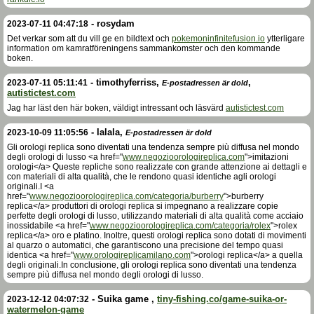
-
rosydam
2023-07-11 04:47:18
Det verkar som att du vill ge en bildtext och
pokemoninfinitefusion.io
ytterligare
information om kamratföreningens sammankomster och den kommande
boken.
-
timothyferriss
,
,
2023-07-11 05:11:41
E-postadressen är dold
autistictest.com
Jag har läst den här boken, väldigt intressant och läsvärd
autistictest.com
-
lalala
,
2023-10-09 11:05:56
E-postadressen är dold
Gli orologi replica sono diventati una tendenza sempre più diffusa nel mondo
degli orologi di lusso <a href="
www.negozioorologireplica.com
">imitazioni
orologi</a> Queste repliche sono realizzate con grande attenzione ai dettagli e
con materiali di alta qualità, che le rendono quasi identiche agli orologi
originali.I <a
href="
www.negozioorologireplica.com/categoria/burberry
">burberry
replica</a> produttori di orologi replica si impegnano a realizzare copie
perfette degli orologi di lusso, utilizzando materiali di alta qualità come acciaio
inossidabile <a href="
www.negozioorologireplica.com/categoria/rolex
">rolex
replica</a> oro e platino. Inoltre, questi orologi replica sono dotati di movimenti
al quarzo o automatici, che garantiscono una precisione del tempo quasi
identica <a href="
www.orologireplicamilano.com
">orologi replica</a> a quella
degli originali.In conclusione, gli orologi replica sono diventati una tendenza
sempre più diffusa nel mondo degli orologi di lusso.
-
Suika game
,
tiny-fishing.co/game-suika-or-
2023-12-12 04:07:32
watermelon-game