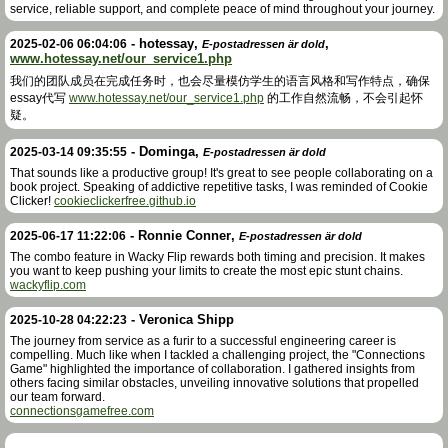
service, reliable support, and complete peace of mind throughout your journey.
-
hotessay
,
,
2025-02-06 06:04:06
E-postadressen är dold
www.hotessay.net/our_service1.php
我们的团队成员在完成任务时，也会尽量模仿学生的语言风格和写作特点，确保
essay代写
www.hotessay.net/our_service1.php
的工作自然流畅，不会引起怀
疑。
-
Dominga
,
2025-03-14 09:35:55
E-postadressen är dold
That sounds like a productive group! It's great to see people collaborating on a
book project. Speaking of addictive repetitive tasks, I was reminded of Cookie
Clicker!
cookieclickerfree.github.io
-
Ronnie Conner
,
2025-06-17 11:22:06
E-postadressen är dold
The combo feature in Wacky Flip rewards both timing and precision. It makes
you want to keep pushing your limits to create the most epic stunt chains.
wackyflip.com
-
Veronica Shipp
2025-10-28 04:22:23
The journey from service as a furir to a successful engineering career is
compelling. Much like when I tackled a challenging project, the "Connections
Game" highlighted the importance of collaboration. I gathered insights from
others facing similar obstacles, unveiling innovative solutions that propelled
our team forward.
connectionsgamefree.com