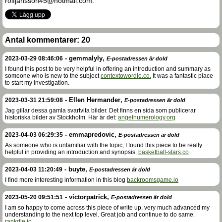
rolfjansson45@hotmail.com.
Antal kommentarer:
20
-
gemmalyly
,
2023-03-29 08:46:06
E-postadressen är dold
I found this post to be very helpful in offering an introduction and summary as
someone who is new to the subject
contextowordle.co.
It was a fantastic place
to start my investigation.
-
Ellen Hermander
,
2023-03-31 21:59:08
E-postadressen är dold
Jag gillar dessa gamla svartvita bilder. Det finns en sida som publicerar
historiska bilder av Stockholm. Här är det:
angelnumerology.org
-
emmapredovic
,
2023-04-03 06:29:35
E-postadressen är dold
As someone who is unfamiliar with the topic, I found this piece to be really
helpful in providing an introduction and synopsis.
basketball-stars.co
-
buyte
,
2023-04-03 11:20:49
E-postadressen är dold
I find more interesting information in this blog
backroomsgame.io
-
victorpatrick
,
2023-05-20 09:51:51
E-postadressen är dold
I am so happy to come across this piece of write up, very much advanced my
understanding to the next top level. Great job and continue to do same.
rankdle.io